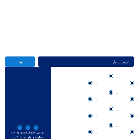
شركت نوآوران طب تصوير پاسارگاد از برترين تامین کنندگان کالای دندانپزشكي
پيشرفته و استاندارد در ایران
عضویت در خبرنامه
ثبت
دسترسی
دسته‌بندی‌ها
برندهای
مجوزهای
سریع
تجهیزات
ما
ایمپلنت
صفحه اصلی
Flexi Liner
فرزها
تماس با ما
HR
جراحی
درباره ما
Super Max
ارتودنسی
تمامی حقوق متعلق به وب
حساب
Dental
سایت متعلق به شرکت