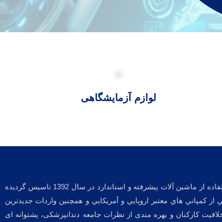
لوازم آزمایشگاهی
شركت نوآوران طب تصوير پاسارگاد به پشتوانه مديران متخصص و مجرب به عنوان يكي از برترين توليدكنندگان اقلام مصرفي دندانپزشكي با استفاده از ماشين آلات پيشرفته و استاندارد در سال 1392 تاسيس گرديده
 اخذ نمايندگي از كمپاني هاي معتبر اروپايي و آمريكايي و همچنين واردات جديدترين
لاقیت کارکنان و بهره مندی از نظرات جامعه دندانپزشکی، پشتوانه ای