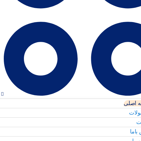
 اصلی
لات
ت
باما