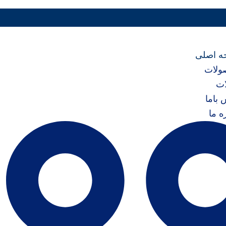
ه اصلی
ولات
ات
 باما
ه ما