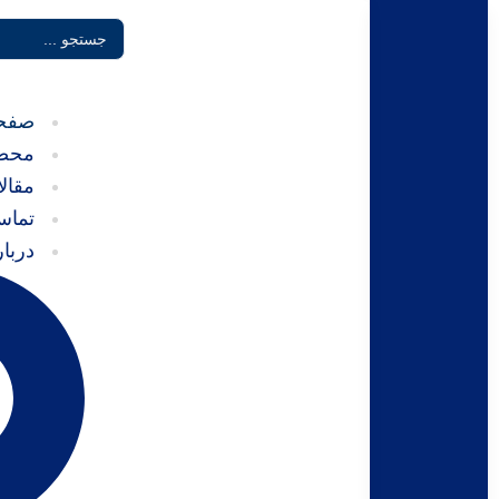
صفح
محص
مقال
تماس
دربار