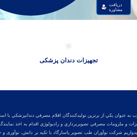
دریافت
مشاوره
تجهیزات دندان پزشکی
له مديران خود در زمينه تجهيزات و ملزومات مصرفي تصويربرداري و راديولوژي اقدام به
يدواريم شركت نوآوران طب تصوير پاسارگاد با تکیه بر دانش، نوآوری و خ