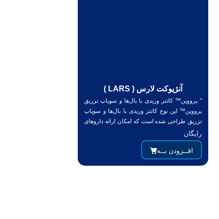
آنژیوکت لارس ( LARS )
" پرووین™ کاتتر وریدی با بال‌ها و سوپاپ تزریق
پرووین™ این نوع کاتتر وریدی با بال‌ها و سوپاپ
تزریق طراحی شده است که امکان ارائه داروهای
اضافی بدو...
رایگان
افــزودن بــه
دسترسی