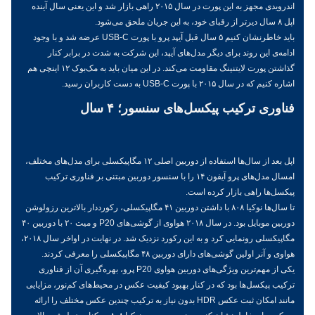
اندرویدی مجهز به این پورت در سال ۲۰۱۵ راهی بازار شد و این یعنی سال آینده
اپل ۸ سال دیرتر از رقبای خود، به این جریان ملحق می‌شود.
باید خاطرنشان کنیم ۵ سال قبل آیپد پرو با پورت USB-C عرضه شد و با وجود
ادامه‌ی این روند برای دیگر مدل‌های آیپد، این شرکت به شدت در برابر کنار
گذاشتن پورت لایتنینگ مقاومت می‌کند. در این میان باید به مک‌بوک ۱۲ اینچی هم
اشاره کنیم که در سال ۲۰۱۵ با پورت USB-C به دست کاربران رسید.
فناوری ترکیب پیکسل‌های سنسور؛ ۴ سال
اپل بعد از سال‌ها استفاده از دوربین اصلی ۱۲ مگاپیکسلی برای مدل‌های مختلف،
امسال مدل‌های پرو آیفون ۱۴ را با سنسور دوربین مبتنی بر فناوری ترکیب
پیکسل‌ها راهی بازار کرده است.
تا سال‌ها نوکیا ۸۰۸ با داشتن دوربین ۴۱ مگاپیکسلی، رکورددار بالاترین رزولوشن
دوربین موبایل بود. در سال ۲۰۱۸ هواوی از گوشی‌های P20 و میت ۲۰ با دوربین ۴۰
مگاپیکسلی رونمایی کرد و به این رکورد نزدیک شد. در نهایت در اواخر سال ۲۰۱۸،
هواوی و آنر اولین گوشی‌های دارای دوربین ۴۸ مگاپیکسلی را معرفی کردند.
یکی از مهم‌ترین ویژگی‌های دوربین هواوی P20 پرو، بهره‌گیری آن از فناوری
ترکیب پیکسل‌ها بود که در کنار بهبود کیفیت عکس در محیط‌های کم‌نور، مزایایی
مانند امکان ثبت عکس HDR بدون نیاز به ترکیب چندین عکس مختلف را ارائه