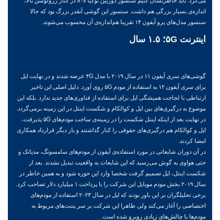
می‌کرد. باید خاطرنشان کنیم سنسور دوربین نوکیا ۸۰۸ در کنار رزولوشن بالا،
اندازه‌ی بسیار بزرگی هم داشت. سنسور این گوشی آنقدر بزرگ بود که حالا
سنسور مدل‌های پرو آیفون ۱۴ تقریبا هم‌اندازه‌ی آن محسوب می‌شوند.
اینترنت ۵G؛ ۱.۵ سال
گوشی‌های سری آیفون ۱۱ در سال ۲۰۱۹ با مدل ۴G عرضه شدند و در نهایت اپل
برای سری آیفون ۱۲ به استفاده از مودم ۵G روی آورد. دلیل اصلی این تاخیر
ارتباطی با لجاجت همیشگی اپل برای استفاده از فناوری‌های جدید ندارد. بلکه این
موضوع به درگیری‌های بین اپل و کوالکام و شکست اینتل در این زمینه برمی‌گردد.
در نهایت بعد از اینکه اینتل شکست را در زمینه‌ی ساخت مودم‌های ۵G پذیرفت،
اپل و کوالکام هم درگیری‌های حقوقی را کنار گذاشتند و بار دیگر قرارداد همکاری
امضا کردند.
در آن دوران شایعاتی در مورد استفاده‌ی آیفون از مودم‌های سامسونگ، مدیاتک و
حتی هواوی به گوش می‌رسید که این شایعات به واقعیت تبدیل نشدند. بعد از
شکست اینتل، اپل تصمیم گرفت شخصا وارد این حوزه شود و به همین خاطر در
سال ۲۰۱۹ بخش مودم موبایل این شرکت را با پرداخت ۱ میلیارد دلار تصاحب کرد.
برخی تحلیلگران بر این باور بودند که اپل در سال ۲۰۲۳ استفاده از مودم‌های
اختصاصی را آغاز می‌کند ولی ظاهرا این شرکت بر سر پتنت‌های مربوط به
مودم‌ها با چالش‌های زیادی روبرو شده است.