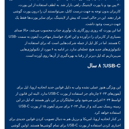
۳۰ پین بود و با پورت لایتنینگ راهی بازار شد. به لطف استفاده از این پورت،
کاربران بدون توجه به جهت درست کابل، می‌توانستند آن را درون پورت گوشی
قرار دهند. این در حالی است که پیش از لایتنینگ، برای سایر پورت‌ها فقط یک
جهت درست وجود داشت.
اما این پورت که روزی روزگاری یک نوآوری جذاب محسوب می‌شد، حالا صدای
بسیاری از کاربران را درآورده و این افراد خواستار مهاجرت آیفون به سمت USB-
C هستند. اما در کل اپل از جمله شرکت‌هایی است که برای استفاده از
تکنولوژی‌های جدید هیچ عجله‌ای ندارد. در ادامه به ۶ مورد از تکنولوژی‌هایی
می‌پردازیم که اپل دیرتر از رقبا به بهره‌گیری از آن‌ها روی آورده است.
USB-C؛ ۸ سال
این ویژگی هنوز عملی نشده ولی به دلیل قوانین جدید اتحادیه اروپا، اپل برای
آیفون‌های ۲۰۲۳ چاره‌ای جز استفاده از پورت USB-C ندارد. البته این قانون از
اواسط ۲۰۲۴ اجرایی می‌شود ولی تحلیلگران بر این باور هستند که اپل در این
زمینه ریسک نمی‌کند و از سال ۲۰۲۳ برای سری آیفون ۱۵ از پورت USB-C
استفاده خواهد کرد.
در کنار اتحادیه اروپا، امریکا و برزیل هم به دنبال تصویب کردن قوانین جدیدی برای
اجباری کردن استفاده از پورت USB-C برای تمام گوشی‌ها هستند. اولین گوشی