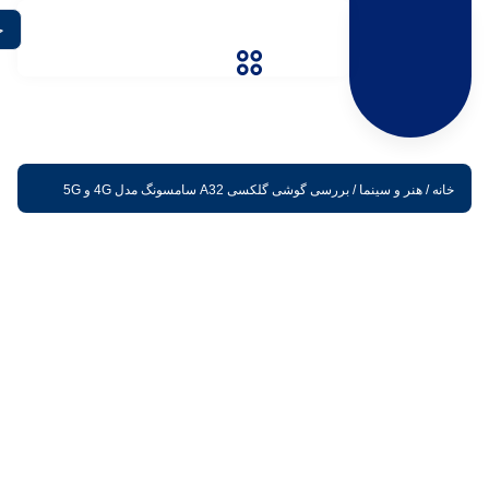
خانه
/
هنر و سینما
/ بررسی گوشی گلکسی A32 سامسونگ مدل 4G و 5G