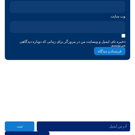
وب‌ سایت
ذخیره نام، ایمیل و وبسایت من در مرورگر برای زمانی که دوباره دیدگاهی
می‌نویسم.
شركت نوآوران طب تصوير پاسارگاد از برترين تامین کنندگان کالای دندانپزشكي
پيشرفته و استاندارد در ایران
عضویت در خبرنامه
ثبت
دسترسی
دسته‌بندی‌ها
برندهای
مجوزهای