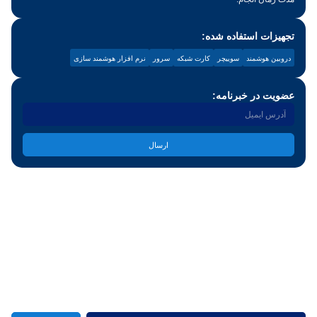
تجهیزات استفاده شده:
دروبین هوشمند
سوییچر
کارت شبکه
سرور
نرم افزار هوشمند سازی
عضویت در خبرنامه:
ارسال
شركت نوآوران طب تصوير پاسارگاد از برترين تامین کنندگان کالای دندانپزشكي
پيشرفته و استاندارد در ایران
عضویت در خبرنامه